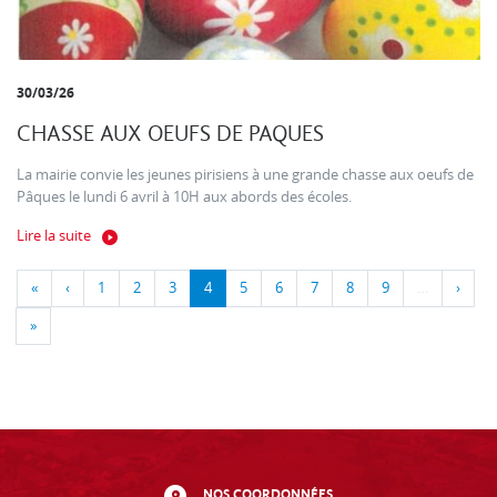
30/03/26
CHASSE AUX OEUFS DE PAQUES
La mairie convie les jeunes pirisiens à une grande chasse aux oeufs de
Pâques le lundi 6 avril à 10H aux abords des écoles.
Lire la suite
«
‹
1
2
3
4
5
6
7
8
9
…
›
»
NOS COORDONNÉES