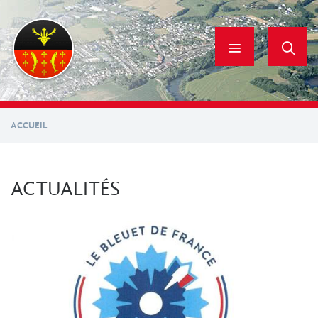
Aller
au
contenu
principal
ACCUEIL
ACTUALITÉS