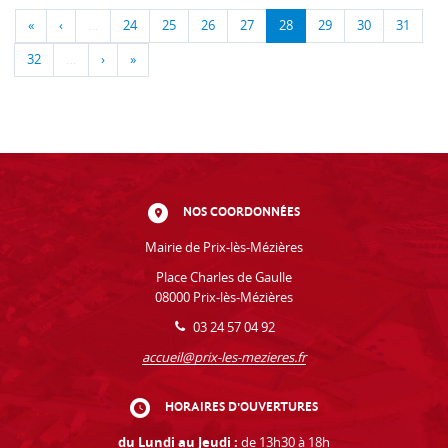
«
‹
…
24
25
26
27
28
29
30
31
32
…
›
»
NOS COORDONNÉES
Mairie de Prix-lès-Mézières
Place Charles de Gaulle
08000 Prix-lès-Mézières
03 24 57 04 92
accueil@prix-les-mezieres.fr
HORAIRES D'OUVERTURES
du Lundi au Jeudi :
de 13h30 à 18h