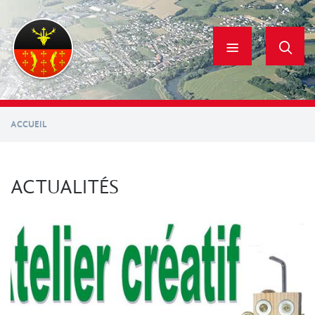
Aller
au
contenu
principal
ACCUEIL
ACTUALITÉS