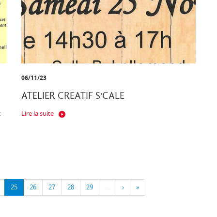
06/11/23
ATELIER CREATIF S'CALE
x
Lire la suite
25
26
27
28
29
…
›
»