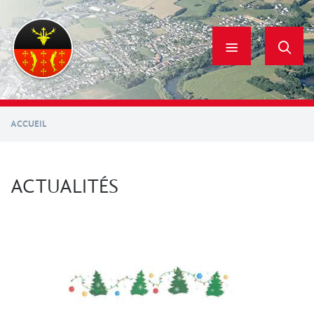
Aller
au
contenu
principal
ACCUEIL
ACTUALITÉS