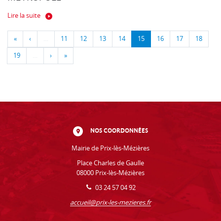
Lire la suite
«
‹
…
11
12
13
14
15
16
17
18
19
…
›
»
NOS COORDONNÉES
Mairie de Prix-lès-Mézières
Place Charles de Gaulle
08000 Prix-lès-Mézières
03 24 57 04 92
accueil@prix-les-mezieres.fr