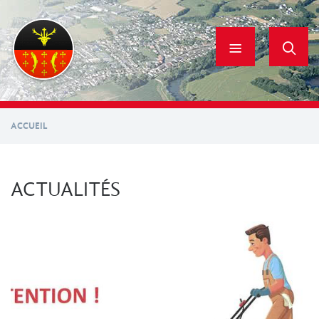
Aller
au
contenu
principal
ACCUEIL
ACTUALITÉS