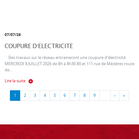
07/07/26
COUPURE D'ELECTRICITE
Des travaux sur le réseau entraineront une coupure d'électricité
MERCREDI 8 JUILLET 2026 de 8h à 8h30 80 et 111 rue de Mézières route
de...
Lire la suite
1
2
3
4
5
6
7
8
9
…
›
»