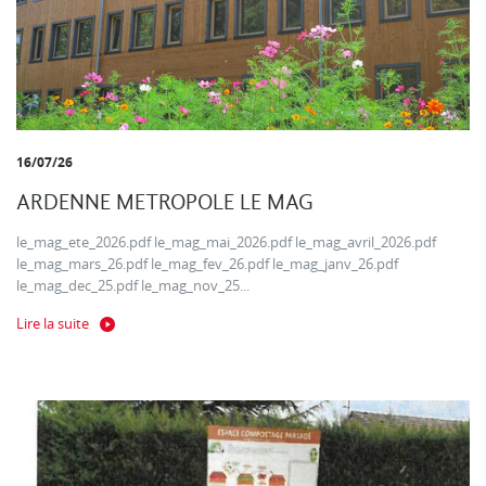
16/07/26
ARDENNE METROPOLE LE MAG
le_mag_ete_2026.pdf le_mag_mai_2026.pdf le_mag_avril_2026.pdf
le_mag_mars_26.pdf le_mag_fev_26.pdf le_mag_janv_26.pdf
le_mag_dec_25.pdf le_mag_nov_25...
Lire la suite