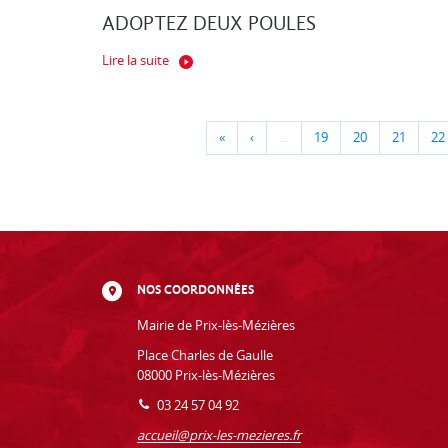
ADOPTEZ DEUX POULES
Lire la suite
«
‹
…
19
20
21
22
NOS COORDONNÉES
Mairie de Prix-lès-Mézières
Place Charles de Gaulle
08000 Prix-lès-Mézières
03 24 57 04 92
accueil@prix-les-mezieres.fr