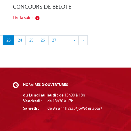
CONCOURS DE BELOTE
Lire la suite
23
24
25
26
27
…
›
»
HORAIRES D'OUVERTURES
du Lundi au Jeudi :
de 13h30 à 18h
Vendredi :
de 13h30 à 17h
Samedi :
de 9h à 11h
(sauf juillet et août)