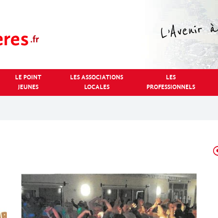
LE POINT
LES ASSOCIATIONS
LES
JEUNES
LOCALES
PROFESSIONNELS