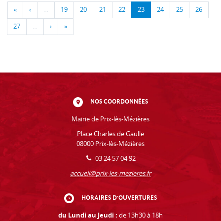
«
‹
…
19
20
21
22
23
24
25
26
27
…
›
»
NOS COORDONNÉES
Mairie de Prix-lès-Mézières
Place Charles de Gaulle
08000 Prix-lès-Mézières
03 24 57 04 92
accueil@prix-les-mezieres.fr
HORAIRES D'OUVERTURES
du Lundi au Jeudi :
de 13h30 à 18h