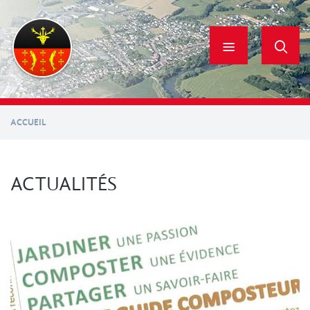
Aller
au
contenu
principal
ACCUEIL
ACTUALITÉS