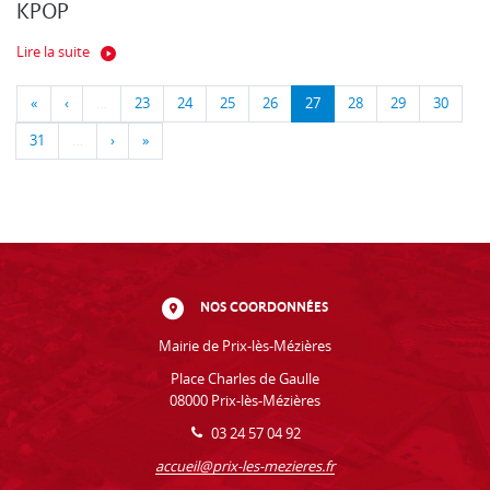
KPOP
Lire la suite
«
‹
…
23
24
25
26
27
28
29
30
31
…
›
»
NOS COORDONNÉES
Mairie de Prix-lès-Mézières
Place Charles de Gaulle
08000 Prix-lès-Mézières
03 24 57 04 92
accueil@prix-les-mezieres.fr