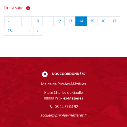
Lire la suite
«
‹
…
10
11
12
13
14
15
16
17
18
…
›
»
NOS COORDONNÉES
Mairie de Prix-lès-Mézières
Place Charles de Gaulle
08000 Prix-lès-Mézières
03 24 57 04 92
accueil@prix-les-mezieres.fr