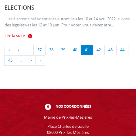
ELECTIONS
Les élections présidentielles auront lieu les 10 et 24 avril 2022, suivies
des législatives les 12 et 19 juin. Pour voter, vous devez être...
Lire la suite
«
‹
…
37
38
39
40
41
42
43
44
45
…
›
»
NOS COORDONNÉES
Mairie de Prix-lès-Mézières
Place Charles de Gaulle
08000 Prix-lès-Mézières