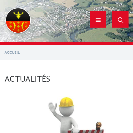
Aller
au
contenu
principal
ACCUEIL
ACTUALITÉS