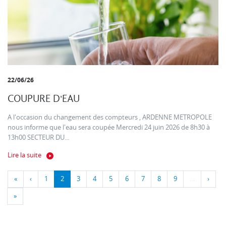
22/06/26
COUPURE D'EAU
A l'occasion du changement des compteurs , ARDENNE METROPOLE
nous informe que l'eau sera coupée Mercredi 24 juin 2026 de 8h30 à
13h00 SECTEUR DU...
Lire la suite
«
‹
1
2
3
4
5
6
7
8
9
…
›
»