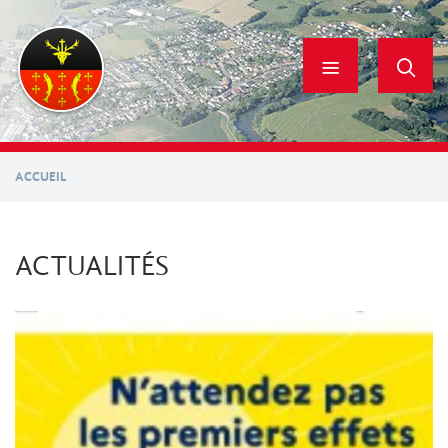
Aller
au
contenu
principal
ACCUEIL
ACTUALITÉS