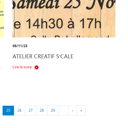
06/11/23
ATELIER CREATIF S'CALE
x
Lire la suite
25
26
27
28
29
…
›
»