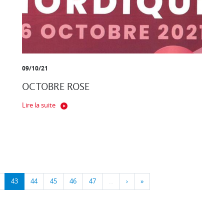
09/10/21
OCTOBRE ROSE
Lire la suite
43
44
45
46
47
…
›
»