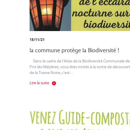
15/11/21
la commune protège la Biodiversité !
Dans le cadre de l'Atlas de la Biodiversité Communale de
Prix-lès-Mézières, vous êtes invités à la sortie de découver
de la Trame Noire, c'est-...
Lire la suite