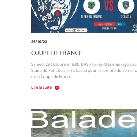
26/10/22
COUPE DE FRANCE
Samedi 29 Octobre à 16:00, L’AS Prix-lès-Mézières reçoit au
Stade du Petit Bois le SC Bastia pour le compte du 7eme t
de la Coupe de France....
Lire la suite