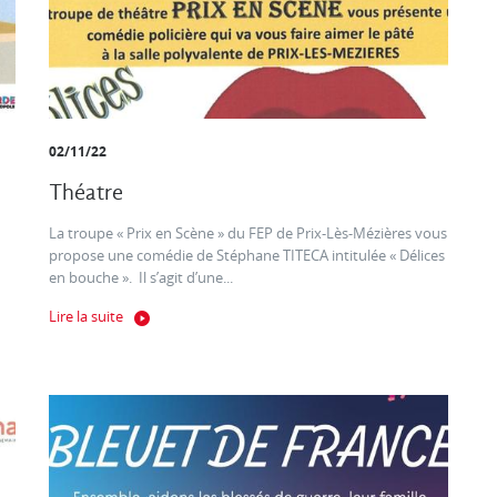
02/11/22
Théatre
La troupe « Prix en Scène » du FEP de Prix-Lès-Mézières vous
propose une comédie de Stéphane TITECA intitulée « Délices
en bouche ». Il s’agit d’une...
Lire la suite