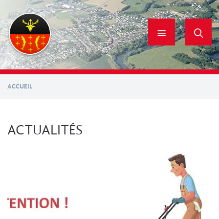
Aller
au
contenu
principal
ACCUEIL
ACTUALITÉS