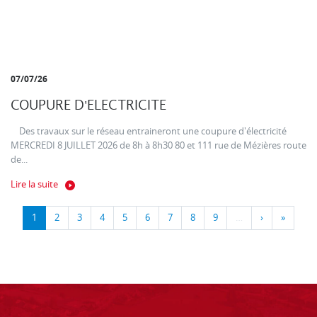
07/07/26
COUPURE D'ELECTRICITE
Des travaux sur le réseau entraineront une coupure d'électricité
MERCREDI 8 JUILLET 2026 de 8h à 8h30 80 et 111 rue de Mézières route
de...
Lire la suite
1
2
3
4
5
6
7
8
9
…
›
»