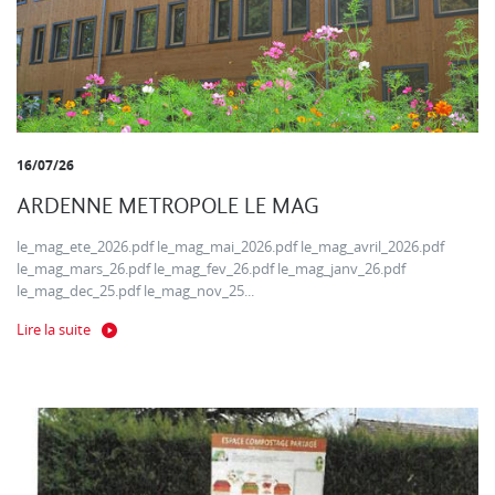
16/07/26
ARDENNE METROPOLE LE MAG
le_mag_ete_2026.pdf le_mag_mai_2026.pdf le_mag_avril_2026.pdf
le_mag_mars_26.pdf le_mag_fev_26.pdf le_mag_janv_26.pdf
le_mag_dec_25.pdf le_mag_nov_25...
Lire la suite