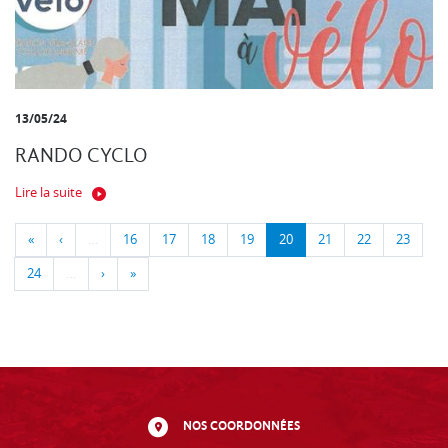
13/05/24
RANDO CYCLO
Lire la suite
«
‹
…
16
17
18
19
20
21
22
23
24
…
›
»
NOS COORDONNÉES