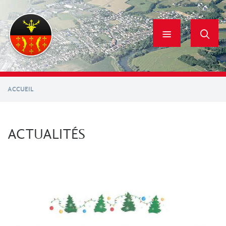
Aller
au
contenu
principal
ACCUEIL
ACTUALITÉS