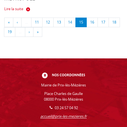
Lire la suite
«
‹
…
11
12
13
14
15
16
17
18
19
…
›
»
NOS COORDONNÉES
Mairie de Prix-lès-Mézières
Place Charles de Gaulle
08000 Prix-lès-Mézières
03 24 57 04 92
accueil@prix-les-mezieres.fr