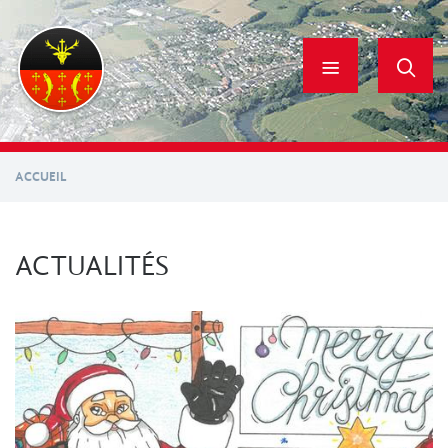
Aller
au
contenu
principal
ACCUEIL
ACTUALITÉS