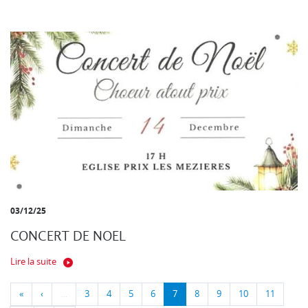
03/12/25
CONCERT DE NOEL
Lire la suite
«
‹
…
3
4
5
6
7
8
9
10
11