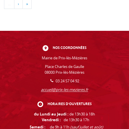
…
›
»
NOS COORDONNÉES
Mairie de Prix-lès-Mézières
Place Charles de Gaulle
08000 Prix-lès-Mézières
03 24 57 04 92
accueil@prix-les-mezieres.fr
HORAIRES D'OUVERTURES
du Lundi au Jeudi :
de 13h30 à 18h
Vendredi :
de 13h30 à 17h
Samedi :
de 9h à 11h
(sauf juillet et août)