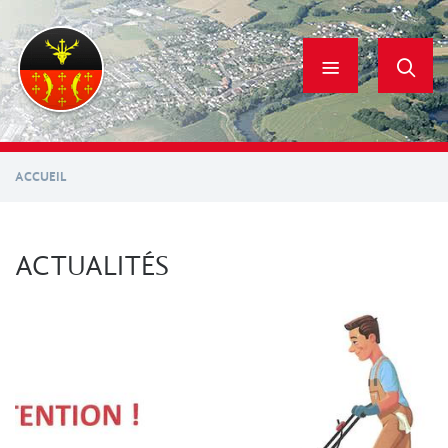
Aller
au
contenu
principal
ACCUEIL
ACTUALITÉS