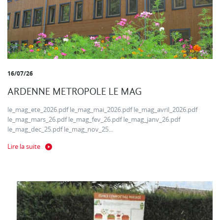
16/07/26
ARDENNE METROPOLE LE MAG
le_mag_ete_2026.pdf le_mag_mai_2026.pdf le_mag_avril_2026.pdf
le_mag_mars_26.pdf le_mag_fev_26.pdf le_mag_janv_26.pdf
le_mag_dec_25.pdf le_mag_nov_25...
Lire la suite