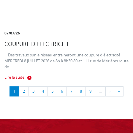
07/07/26
COUPURE D'ELECTRICITE
Des travaux sur le réseau entraineront une coupure d'électricité
MERCREDI 8 JUILLET 2026 de 8h à 8h30 80 et 111 rue de Mézières route
de...
Lire la suite
1
2
3
4
5
6
7
8
9
…
›
»