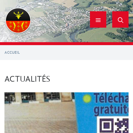
Aller
au
contenu
principal
ACCUEIL
ACTUALITÉS