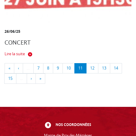
26/06/25
CONCERT
Lire la suite
«
‹
…
7
8
9
10
11
12
13
14
15
…
›
»
NOS COORDONNÉES
Mairie de Prix-lès-Mézières