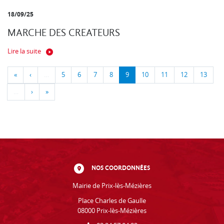
18/09/25
MARCHE DES CREATEURS
Lire la suite
«
‹
…
5
6
7
8
9
10
11
12
13
…
›
»
NOS COORDONNÉES
Mairie de Prix-lès-Mézières
Place Charles de Gaulle
08000 Prix-lès-Mézières