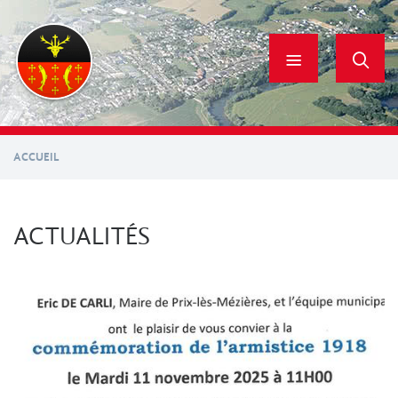
Aller
au
contenu
principal
ACCUEIL
ACTUALITÉS