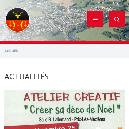
Aller
au
contenu
principal
ACCUEIL
ACTUALITÉS