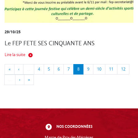
29/10/25
Le FEP FETE SES CINQUANTE ANS
Lire la suite
«
‹
…
4
5
6
7
8
9
10
11
12
…
›
»
NOS COORDONNÉES
Mairie de Prix-lès-Mézières