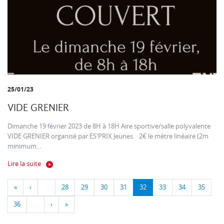
25/01/23
VIDE GRENIER
Dimanche 19 février 2023 de 8H à 18H Aire sportive/salle polyvalente
VIDE GRENIER organisé par ES'PRIX Jeunes. 2€ le mètre linéaire (2m
minimum...
Lire la suite
«
‹
…
28
29
30
31
32
33
34
35
36
…
›
»