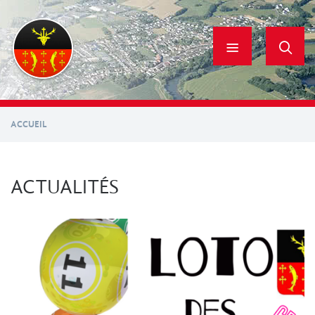
Aller
au
contenu
principal
ACCUEIL
ACTUALITÉS