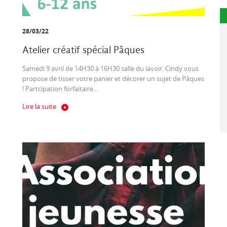
28/03/22
Atelier créatif spécial Pâques
Samedi 9 avril de 14H30 à 16H30 salle du lavoir. Cindy vous
propose de tisser votre panier et décorer un sujet de Pâques
! Partcipation forfaitaire...
Lire la suite