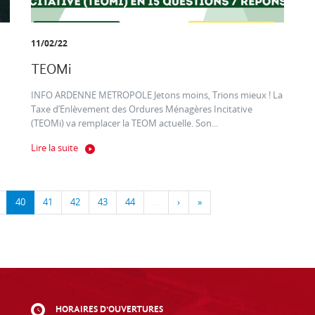
11/02/22
TEOMi
INFO ARDENNE METROPOLE Jetons moins, Trions mieux ! La
Taxe d’Enlèvement des Ordures Ménagères Incitative
(TEOMi) va remplacer la TEOM actuelle. Son...
Lire la suite
40
41
42
43
44
…
›
»
HORAIRES D'OUVERTURES