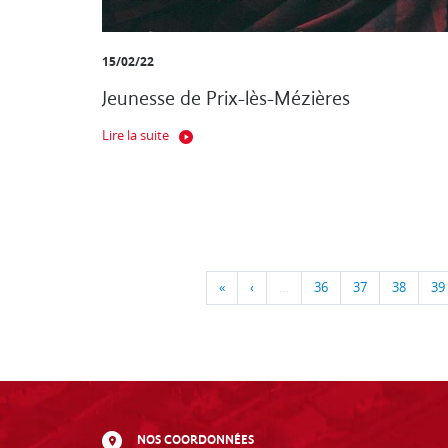
15/02/22
Jeunesse de Prix-lès-Mézières
Lire la suite
«
‹
…
36
37
38
39
NOS COORDONNÉES