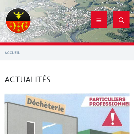
Aller
au
contenu
principal
ACCUEIL
ACTUALITÉS