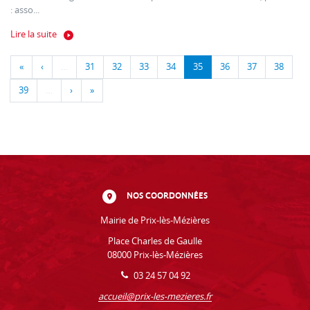
: asso...
Lire la suite
«
‹
…
31
32
33
34
35
36
37
38
39
…
›
»
NOS COORDONNÉES
Mairie de Prix-lès-Mézières
Place Charles de Gaulle
08000 Prix-lès-Mézières
03 24 57 04 92
accueil@prix-les-mezieres.fr