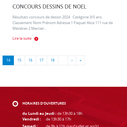
CONCOURS DESSINS DE NOEL
Résultats concours de dessin 2024 Catégorie 3/5 ans
Classement Nom Prénom Adresse 1 Paquet Alice 111 rue de
Mézières 2 Mercier...
Lire la suite
14
15
16
17
18
…
›
»
HORAIRES D'OUVERTURES
du Lundi au Jeudi :
de 13h30 à 18h
Vendredi :
de 13h30 à 17h
Samedi :
de 9h à 11h
(sauf juillet et août)