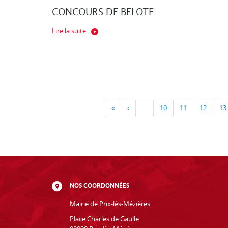
CONCOURS DE BELOTE
Lire la suite
«
‹
…
10
11
12
13
NOS COORDONNÉES
Mairie de Prix-lès-Mézières
Place Charles de Gaulle