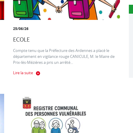
25/06/26
ECOLE
Compte tenu que la Préfecture des Ardennes a placé le
département en vigilance rouge CANICULE, M. le Maire de
Prix-lès-Mézières a pris un arrêté...
Lire la suite