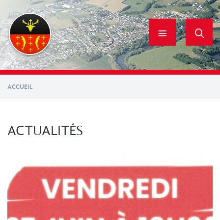
Aller
au
contenu
principal
ACCUEIL
ACTUALITÉS