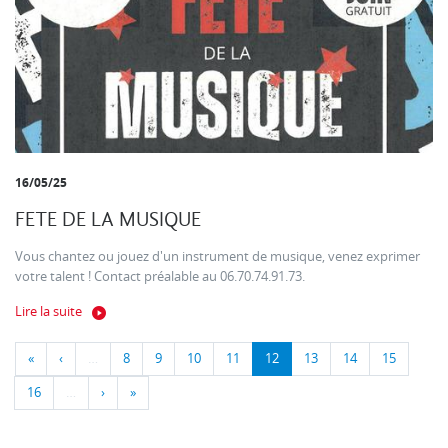
16/05/25
FETE DE LA MUSIQUE
Vous chantez ou jouez d'un instrument de musique, venez exprimer
votre talent ! Contact préalable au 06.70.74.91.73.
Lire la suite
«
‹
…
8
9
10
11
12
13
14
15
16
…
›
»