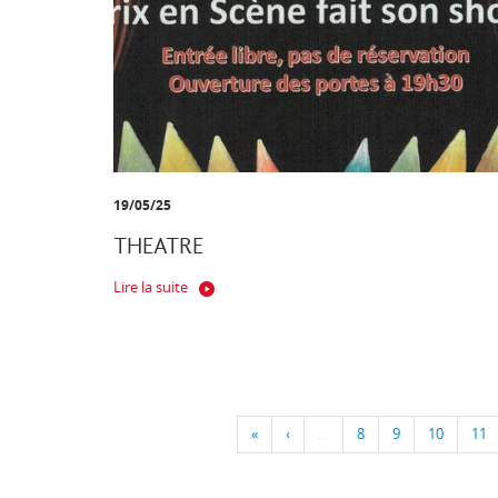
19/05/25
THEATRE
Lire la suite
«
‹
…
8
9
10
11