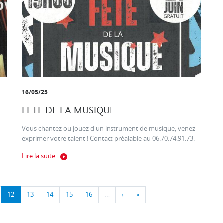
16/05/25
FETE DE LA MUSIQUE
Vous chantez ou jouez d'un instrument de musique, venez
exprimer votre talent ! Contact préalable au 06.70.74.91.73.
Lire la suite
12
13
14
15
16
…
›
»