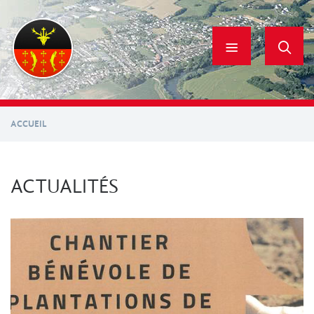
Aller
au
contenu
principal
ACCUEIL
ACTUALITÉS