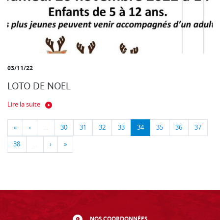
03/11/22
LOTO DE NOEL
Lire la suite
«
‹
…
30
31
32
33
34
35
36
37
38
…
›
»
NOS COORDONNÉES