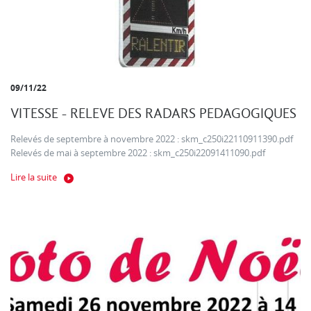
09/11/22
VITESSE - RELEVE DES RADARS PEDAGOGIQUES
Relevés de septembre à novembre 2022 : skm_c250i22110911390.pdf
Relevés de mai à septembre 2022 : skm_c250i22091411090.pdf
Lire la suite