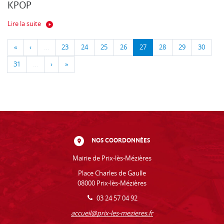
KPOP
Lire la suite
«
‹
…
23
24
25
26
27
28
29
30
31
…
›
»
NOS COORDONNÉES
Mairie de Prix-lès-Mézières
Place Charles de Gaulle
08000 Prix-lès-Mézières
03 24 57 04 92
accueil@prix-les-mezieres.fr