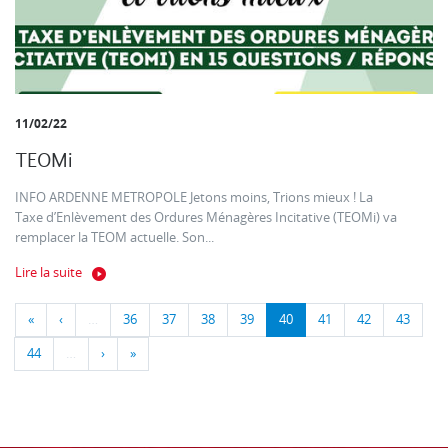
11/02/22
TEOMi
INFO ARDENNE METROPOLE Jetons moins, Trions mieux ! La
Taxe d’Enlèvement des Ordures Ménagères Incitative (TEOMi) va
remplacer la TEOM actuelle. Son...
Lire la suite
«
‹
…
36
37
38
39
40
41
42
43
44
…
›
»