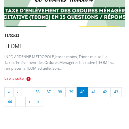
11/02/22
TEOMi
INFO ARDENNE METROPOLE Jetons moins, Trions mieux ! La
Taxe d’Enlèvement des Ordures Ménagères Incitative (TEOMi) va
remplacer la TEOM actuelle. Son...
Lire la suite
«
‹
…
36
37
38
39
40
41
42
43
44
…
›
»