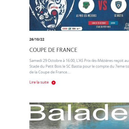
26/10/22
COUPE DE FRANCE
Samedi 29 Octobre à 16:00, L’AS Prix-lès-Mézières reçoit au
Stade du Petit Bois le SC Bastia pour le compte du 7eme t
de la Coupe de France....
Lire la suite