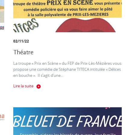
02/11/22
Théatre
La troupe « Prix en Scène » du FEP de Prix-Lès-Mézières vous
propose une comédie de Stéphane TITECA intitulée « Délices
en bouche ». Il s’agit d’une...
Lire la suite