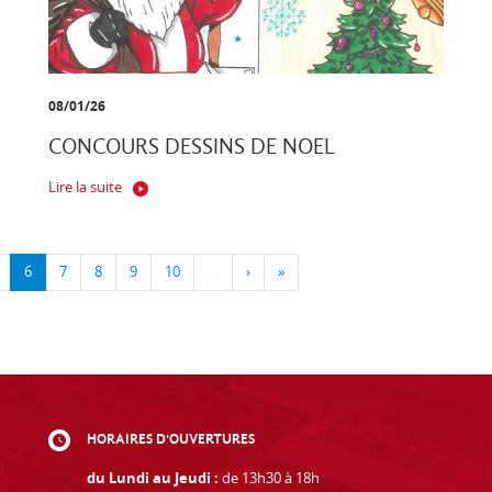
08/01/26
CONCOURS DESSINS DE NOEL
Lire la suite
6
7
8
9
10
…
›
»
HORAIRES D'OUVERTURES
du Lundi au Jeudi :
de 13h30 à 18h