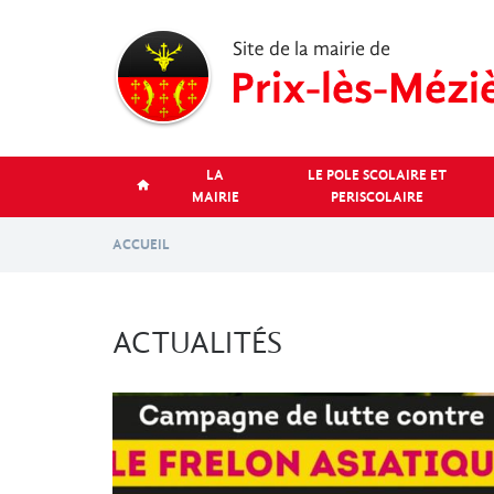
Aller
au
contenu
principal
LA
LE POLE SCOLAIRE ET
MAIRIE
PERISCOLAIRE
ACCUEIL
ACTUALITÉS