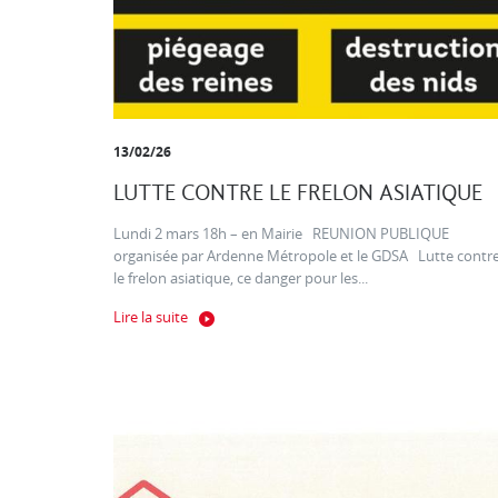
13/02/26
LUTTE CONTRE LE FRELON ASIATIQUE
Lundi 2 mars 18h – en Mairie REUNION PUBLIQUE
organisée par Ardenne Métropole et le GDSA Lutte contr
le frelon asiatique, ce danger pour les...
Lire la suite