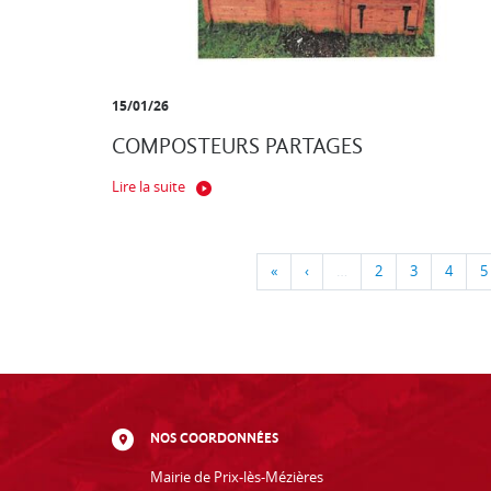
15/01/26
COMPOSTEURS PARTAGES
Lire la suite
«
‹
…
2
3
4
5
NOS COORDONNÉES
Mairie de Prix-lès-Mézières