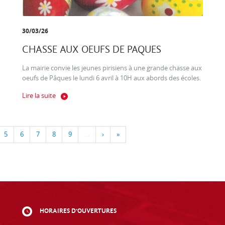
30/03/26
CHASSE AUX OEUFS DE PAQUES
La mairie convie les jeunes pirisiens à une grande chasse aux
oeufs de Pâques le lundi 6 avril à 10H aux abords des écoles.
Lire la suite
5
6
7
8
9
…
›
»
HORAIRES D'OUVERTURES