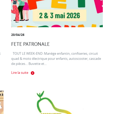
20/04/26
FETE PATRONALE
t
TOUT LE WEEK-END :Manège enfantin, confiseries, circuit
quad & moto électrique pour enfants, autoscooter, cascade
de pièces… Buvette et...
Lire la suite