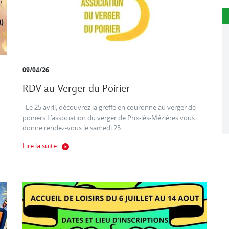
09/04/26
RDV au Verger du Poirier
Le 25 avril, découvrez la greffe en couronne au verger de
poiriers L’association du verger de Prix-lès-Mézières vous
donne rendez-vous le samedi 25...
Lire la suite