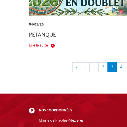
04/05/26
PETANQUE
Lire la suite
«
‹
1
2
3
4
NOS COORDONNÉES
Mairie de Prix-lès-Mézières