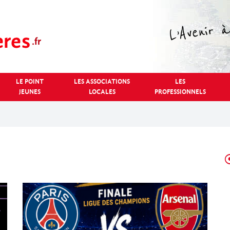
LE POINT
LES ASSOCIATIONS
LES
JEUNES
LOCALES
PROFESSIONNELS