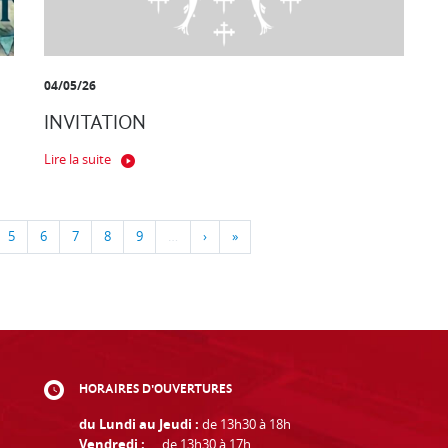
04/05/26
INVITATION
Lire la suite
5
6
7
8
9
…
›
»
HORAIRES D'OUVERTURES
du Lundi au Jeudi :
de 13h30 à 18h
Vendredi :
de 13h30 à 17h