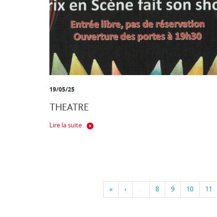
19/05/25
THEATRE
Lire la suite
«
‹
…
8
9
10
11