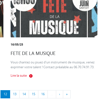
16/05/25
FETE DE LA MUSIQUE
Vous chantez ou jouez d'un instrument de musique, venez
exprimer votre talent ! Contact préalable au 06.70.74.91.73.
Lire la suite
12
13
14
15
16
…
›
»