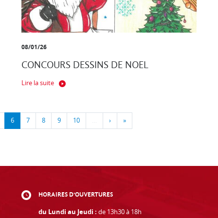
08/01/26
CONCOURS DESSINS DE NOEL
Lire la suite
6
7
8
9
10
…
›
»
HORAIRES D'OUVERTURES
du Lundi au Jeudi :
de 13h30 à 18h