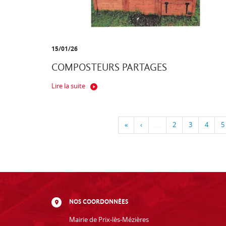
15/01/26
COMPOSTEURS PARTAGES
Lire la suite
«
‹
…
2
3
4
5
NOS COORDONNÉES
Mairie de Prix-lès-Mézières