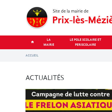
Aller
au
contenu
principal
LA
LE POLE SCOLAIRE ET
MAIRIE
PERISCOLAIRE
ACCUEIL
ACTUALITÉS