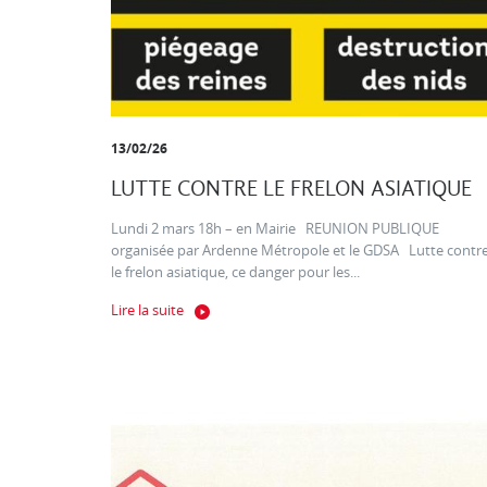
13/02/26
LUTTE CONTRE LE FRELON ASIATIQUE
Lundi 2 mars 18h – en Mairie REUNION PUBLIQUE
organisée par Ardenne Métropole et le GDSA Lutte contr
le frelon asiatique, ce danger pour les...
Lire la suite