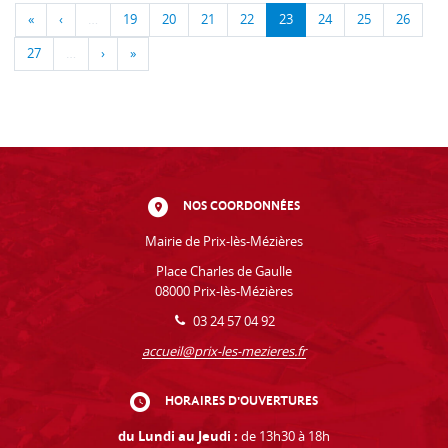
«
‹
…
19
20
21
22
23
24
25
26
27
…
›
»
NOS COORDONNÉES
Mairie de Prix-lès-Mézières
Place Charles de Gaulle
08000 Prix-lès-Mézières
03 24 57 04 92
accueil@prix-les-mezieres.fr
HORAIRES D'OUVERTURES
du Lundi au Jeudi :
de 13h30 à 18h