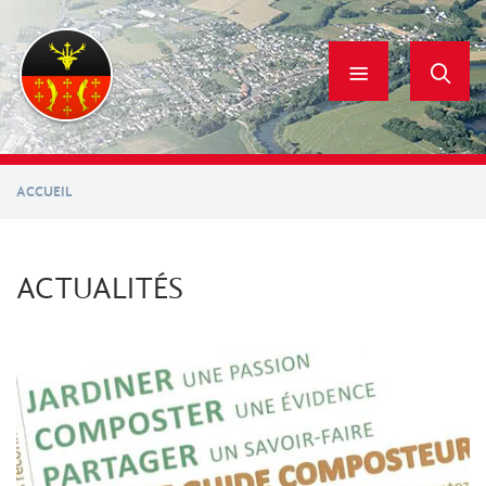
Aller
au
contenu
principal
ACCUEIL
ACTUALITÉS