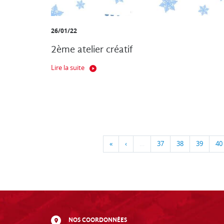
26/01/22
2ème atelier créatif
Lire la suite
«
‹
…
37
38
39
40
NOS COORDONNÉES