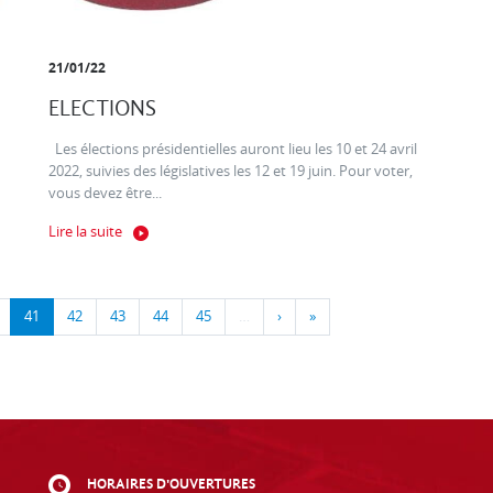
21/01/22
ELECTIONS
Les élections présidentielles auront lieu les 10 et 24 avril
2022, suivies des législatives les 12 et 19 juin. Pour voter,
vous devez être...
Lire la suite
41
42
43
44
45
…
›
»
HORAIRES D'OUVERTURES