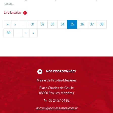
: asso...
Lire la suite
«
‹
…
31
32
33
34
35
36
37
38
39
…
›
»
NOS COORDONNÉES
Mairie de Prix-lès-Mézières
Place Charles de Gaulle
08000 Prix-lès-Mézières
03 24 57 04 92
accueil@prix-les-mezieres.fr