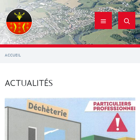
Aller
au
contenu
principal
ACCUEIL
ACTUALITÉS