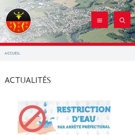
Aller
au
contenu
principal
ACCUEIL
ACTUALITÉS