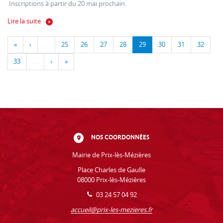
Inscriptions à partir du 20 mai prochain.
Lire la suite
«
‹
…
25
26
27
28
29
30
31
32
33
…
›
»
NOS COORDONNÉES
Mairie de Prix-lès-Mézières
Place Charles de Gaulle
08000 Prix-lès-Mézières
03 24 57 04 92
accueil@prix-les-mezieres.fr