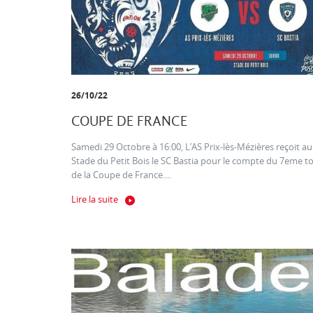
26/10/22
COUPE DE FRANCE
Samedi 29 Octobre à 16:00, L’AS Prix-lès-Mézières reçoit au
Stade du Petit Bois le SC Bastia pour le compte du 7eme t
de la Coupe de France....
Lire la suite