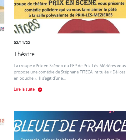
02/11/22
Théatre
La troupe « Prix en Scène » du FEP de Prix-Lès-Mézières vous
propose une comédie de Stéphane TITECA intitulée « Délices
en bouche ». Il s’agit d’une...
Lire la suite