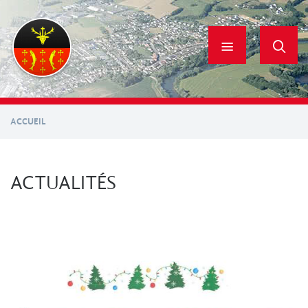
Aller
au
contenu
principal
ACCUEIL
ACTUALITÉS