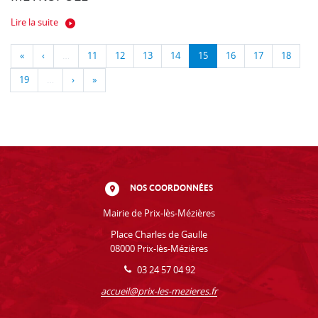
Lire la suite
«
‹
…
11
12
13
14
15
16
17
18
19
…
›
»
NOS COORDONNÉES
Mairie de Prix-lès-Mézières
Place Charles de Gaulle
08000 Prix-lès-Mézières
03 24 57 04 92
accueil@prix-les-mezieres.fr