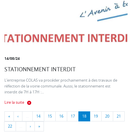
14/08/24
STATIONNEMENT INTERDIT
L’entreprise COLAS va procéder prochainement à des travaux de
réfection de la voirie communale. Aussi, le stationnement est
interdit de 7H à 17H :...
Lire la suite
«
‹
…
14
15
16
17
18
19
20
21
22
…
›
»