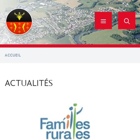
Aller
au
contenu
principal
ACCUEIL
ACTUALITÉS