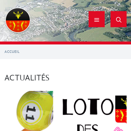
Aller
au
contenu
principal
ACCUEIL
ACTUALITÉS