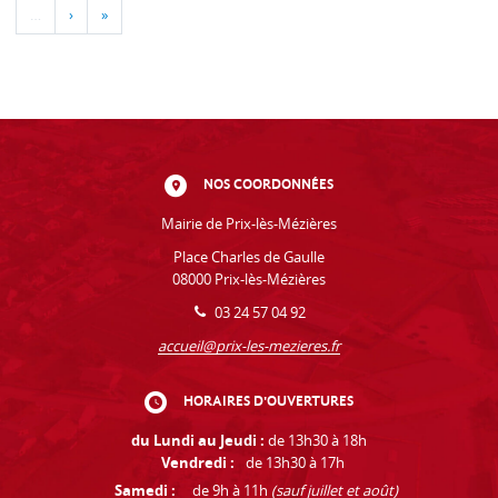
…
›
»
NOS COORDONNÉES
Mairie de Prix-lès-Mézières
Place Charles de Gaulle
08000 Prix-lès-Mézières
03 24 57 04 92
accueil@prix-les-mezieres.fr
HORAIRES D'OUVERTURES
du Lundi au Jeudi :
de 13h30 à 18h
Vendredi :
de 13h30 à 17h
Samedi :
de 9h à 11h
(sauf juillet et août)