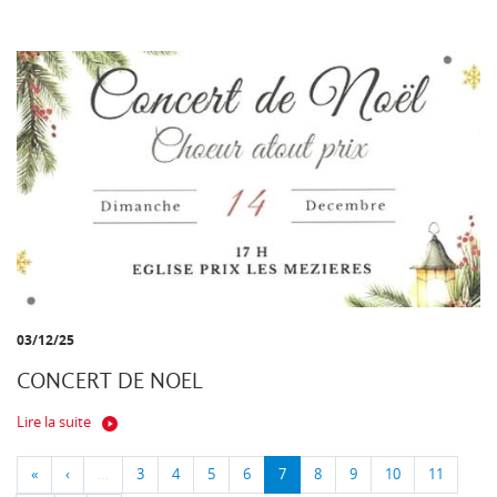
03/12/25
CONCERT DE NOEL
Lire la suite
«
‹
…
3
4
5
6
7
8
9
10
11