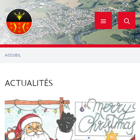
Aller
au
contenu
principal
ACCUEIL
ACTUALITÉS