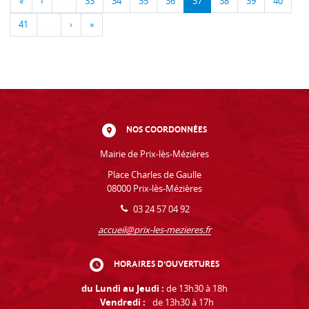
«
‹
…
33
34
35
36
37
38
39
40
41
…
›
»
NOS COORDONNÉES
Mairie de Prix-lès-Mézières
Place Charles de Gaulle
08000 Prix-lès-Mézières
03 24 57 04 92
accueil@prix-les-mezieres.fr
HORAIRES D'OUVERTURES
du Lundi au Jeudi :
de 13h30 à 18h
Vendredi :
de 13h30 à 17h