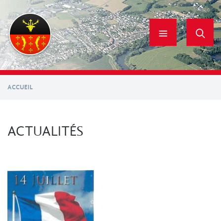
Aller
au
contenu
principal
ACCUEIL
ACTUALITÉS