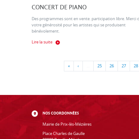
CONCERT DE PIANO
Des programmes sont en vente. participation libre. Merci 
votre générosité pour les artistes qui se produisent
bénévolement.
Lire la suite
«
‹
…
25
26
27
28
NOS COORDONNÉES
Mairie de Prix-lès-Mézières
Place Charles de Gaulle