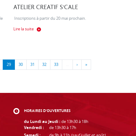
ATELIER CREATIF S'CALE
de
Inscriptions à partir du 20 mai prochain.
Lire la suite
29
30
31
32
33
…
›
»
HORAIRES D'OUVERTURES
du Lundi au Jeudi :
de 13h30 à 18h
Vendredi :
de 13h30 à 17h
Samedi :
de 9h à 11h
(sauf juillet et août)